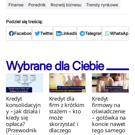
Finanse
Poradnik
Rozwój biznesu
Trendy rynkowe
Podziel się treścią:
Facebook
Twitter
LinkedIn
Telegram
WhatsApp
Wybrane dla Ciebie
Kredyt
Kredyt dla
Kredyt
konsolidacyjn
firm z krótkim
firmowy na
y – jak działa i
stażem – kto
oświadczenie
kiedy się
może
– gotówka na
opłaca?
skorzystać i
koncie nawet
[Przewodnik
dlaczego
tego samego