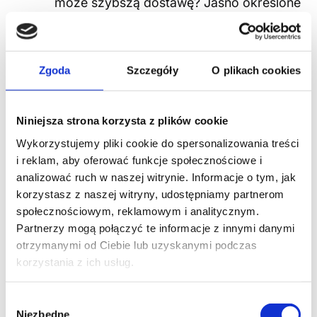
może szybszą dostawę? Jasno określone
cele pomogą Ci w negocjacjach​
​.
Przygotowanie
: Znajomość rynku,
produktów dostawcy i jego pozycji na
Zgoda
Szczegóły
O plikach cookies
rynku to klucz do sukcesu. Porównaj
oferty różnych dostawców, aby mieć
Niniejsza strona korzysta z plików cookie
jasne wyobrażenie o tym, co jest uczciwą
ofertą​
​.
Wykorzystujemy pliki cookie do spersonalizowania treści
i reklam, aby oferować funkcje społecznościowe i
Wyznacz granice
: Określ, które aspekty
analizować ruch w naszej witrynie. Informacje o tym, jak
umowy są dla Ciebie najważniejsze i
korzystasz z naszej witryny, udostępniamy partnerom
gdzie możesz sobie pozwolić na
społecznościowym, reklamowym i analitycznym.
ustępstwa. To pomoże Ci skupić się na
Partnerzy mogą połączyć te informacje z innymi danymi
negocjacjach tam, gdzie to najbardziej
otrzymanymi od Ciebie lub uzyskanymi podczas
potrzebne.
korzystania z ich usług.
Proś o to, czego chcesz
: Bądź
Wybór
bezpośredni w swoich żądaniach. Jasne
Niezbędne