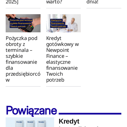
2025]
warto?
dnia!
Pożyczka pod
Kredyt
obroty z
gotówkowy w
terminala –
Newpoint
szybkie
Finance –
finansowanie
elastyczne
dla
finansowanie
przedsiębiorcó
Twoich
w
potrzeb
Powiązane
Kredyt