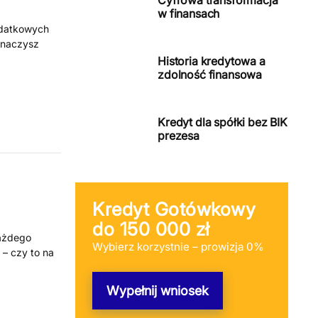
Cyfrowa transformacja
w finansach
odatkowych
znaczysz
Historia kredytowa a
zdolność finansowa
Kredyt dla spółki bez BIK
prezesa
Kredyt Gotówkowy
do 150 000 zł
każdego
Wybierz korzystnie – prowizja 0%
– czy to na
Wypełnij wniosek