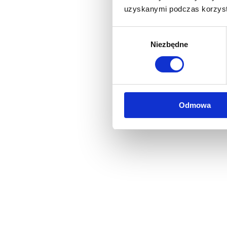
uzyskanymi podczas korzysta
Wybór
Niezbędne
zgody
Odmowa