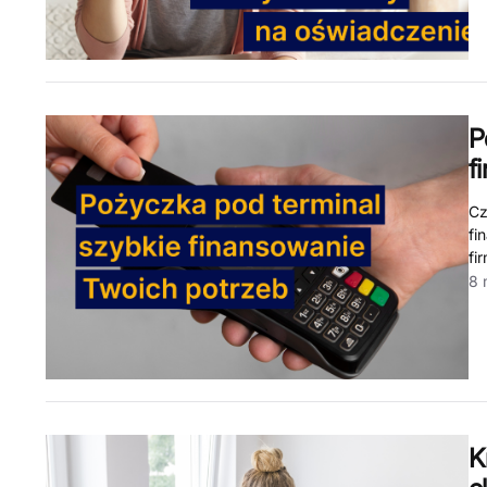
P
f
Cz
fi
fi
8 
K