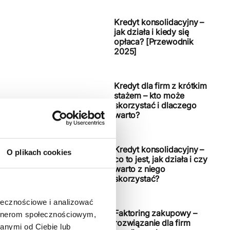
Kredyt konsolidacyjny –
jak działa i kiedy się
opłaca? [Przewodnik
2025]
Kredyt dla firm z krótkim
stażem – kto może
skorzystać i dlaczego
warto?
Kredyt konsolidacyjny –
O plikach cookies
co to jest, jak działa i czy
warto z niego
skorzystać?
ołecznościowe i analizować
Faktoring zakupowy –
artnerom społecznościowym,
rozwiązanie dla firm
anymi od Ciebie lub