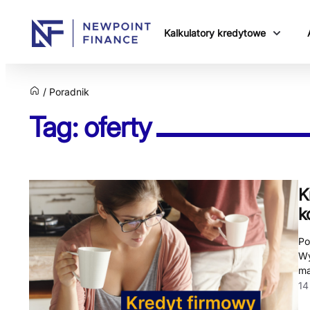
Kalkulatory kredytowe
Poradnik
Tag: oferty
K
k
Po
Wy
ma
14