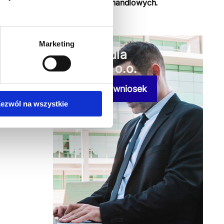
handlowych.
Marketing
Kredyt dla
spółki z o.o.
Wypełnij wniosek
ezwól na wszystkie