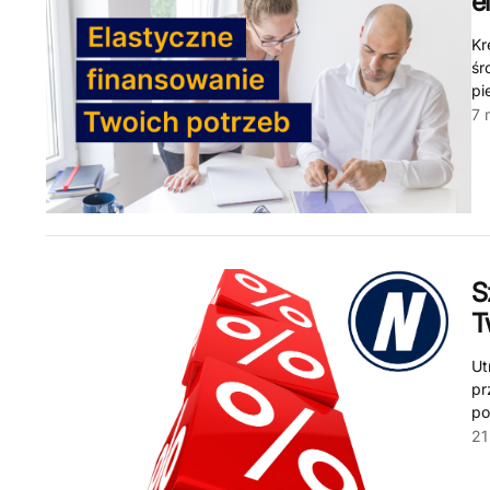
e
Kr
śr
pi
7 
S
T
Ut
pr
po
21