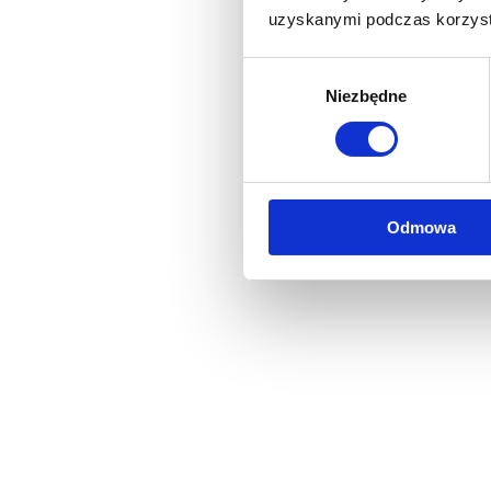
uzyskanymi podczas korzysta
Wybór
Niezbędne
zgody
Odmowa