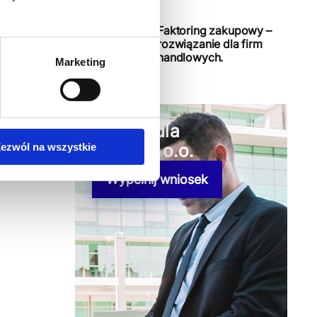
Faktoring zakupowy –
rozwiązanie dla firm
handlowych.
Marketing
Kredyt dla
spółki z o.o.
ezwól na wszystkie
Wypełnij wniosek