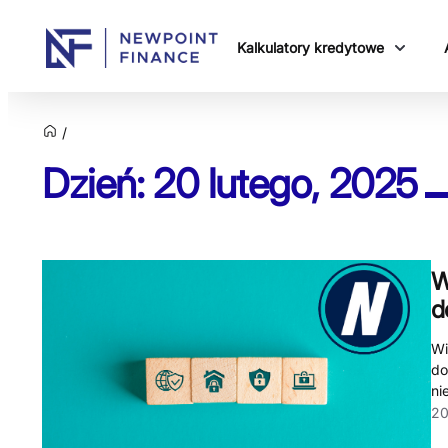
Kalkulatory kredytowe
Dzień: 20 lutego, 2025
W
d
Wi
do
ni
20