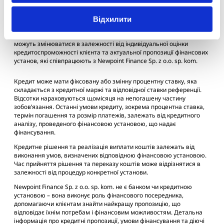
Ця інформація має виключно інформативний характер і не є
Відхилити
пропозицією в розумінні статті 66 Цивільного кодексу.
Презентовані умови кредитування носять орієнтовний характер і
можуть змінюватися в залежності від індивідуальної оцінки
кредитоспроможності клієнта та актуальної пропозиції фінансових
установ, які співпрацюють з Newpoint Finance Sp. z o.o. sp. kom.
Кредит може мати фіксовану або змінну процентну ставку, яка
складається з кредитної маржі та відповідної ставки референції.
Відсотки нараховуються щомісяця на непогашену частину
зобов’язання. Останні умови кредиту, зокрема процентна ставка,
термін погашення та розмір платежів, залежать від кредитного
аналізу, проведеного фінансовою установою, що надає
фінансування.
Кредитне рішення та реалізація виплати коштів залежать від
виконання умов, визначених відповідною фінансовою установою.
Час прийняття рішення та переказу коштів може відрізнятися в
залежності від процедур конкретної установи.
Newpoint Finance Sp. z o.o. sp. kom. не є банком чи кредитною
установою – вона виконує роль фінансового посередника,
допомагаючи клієнтам знайти найкращу пропозицію, що
відповідає їхнім потребам і фінансовим можливостям. Детальна
інформація про кредитні пропозиції, умови фінансування та діючі