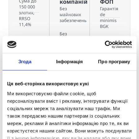
Сума до
компаній
ФОП
150 000
Без
Гарантія
злотих,
майнових
de
RRSO
забезпечень
minimis
11,4%
BGK
Без
Комісія
перевірки
Будь-яка
0%
Президента
мета
та
Подайте
Подайте
Акціонерів
заявку
Згода
Інформація
Про програму
заявку
Подайте
заявку
Ця веб-сторінка використовує кукі
Ми використовуємо файли cookie, щоб
персоналізувати вміст і рекламу, інтегрувати функції
соціальних мереж та аналізувати наш трафік. Ми
також передаємо нашим партнерам із соціальних
Крок за кроком до отримання кредиту
мереж, реклами й аналітики інформацію про те, як ви
користуєтеся нашим сайтом. Вони можуть поєднувати
її з іншою інформацією, яку ви їм надали або яку вони