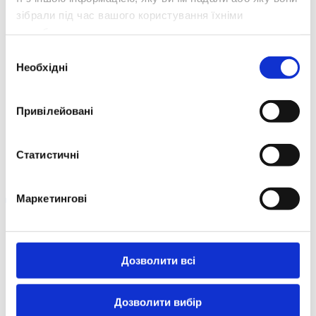
1. Виберіть спосіб зв’язку
зібрали під час вашого користування їхніми
Подайте заявку
або
заповніть контактну форму
службами.
Вибір
Подайте заявку онлайн
– якщо ви готові
Необхідні
до аналізу вашої ситуації і хочете одразу
згоди
розпочати процес.
Заповніть контактну форму
– якщо
Привілейовані
спочатку бажаєте проконсультуватися з
експертом і обговорити доступні
варіанти.
Статистичні
Маркетингові
Правилах
Більше деталей ви знайдете в
Чому варто взяти готівковий кредит
онлайн?
Дозволити всі
Дозволити вибір
Юридична застереження