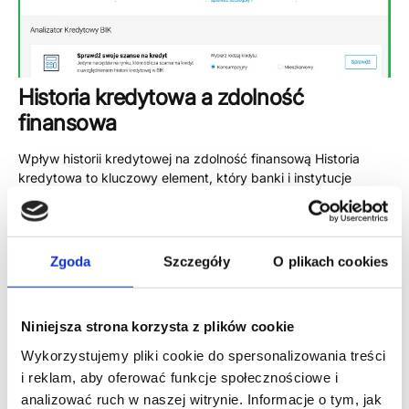
Historia kredytowa a zdolność
finansowa
Wpływ historii kredytowej na zdolność finansową Historia
kredytowa to kluczowy element, który banki i instytucje
finansowe weryfikują przy ocenie zdolności kredytowej.
Wpływa ona bezpośrednio na...
16 października, 2024
Zgoda
Szczegóły
O plikach cookies
Niniejsza strona korzysta z plików cookie
I
Potrzebujesz pożyczki?
Wykorzystujemy pliki cookie do spersonalizowania treści
n
K
i reklam, aby oferować funkcje społecznościowe i
fo
Zadzwoń do nas
o
analizować ruch w naszej witrynie. Informacje o tym, jak