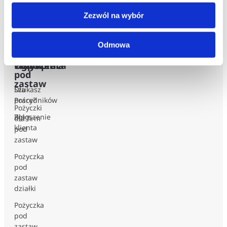
indywidualnych
indywidualnych
Zezwól na wybór
Kalkulator
hipoteka
5lat
Odmowa
Pożyczki
Współpraca
Ogłoszenia
pod
zastaw
Dla
Szukasz
Pośredników
pracy?
Pożyczki
Zgłoszenie
Blog
dla firm
klienta
pod
zastaw
Pożyczka
pod
zastaw
działki
Pożyczka
pod
zastaw