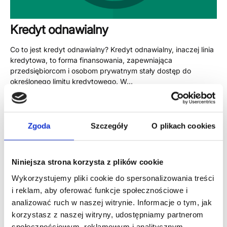
Kredyt odnawialny
Co to jest kredyt odnawialny? Kredyt odnawialny, inaczej linia
kredytowa, to forma finansowania, zapewniająca
przedsiębiorcom i osobom prywatnym stały dostęp do
określonego limitu kredytowego. W...
8 października, 2024
Zgoda
Szczegóły
O plikach cookies
I
Potrzebujesz pożyczki?
Niniejsza strona korzysta z plików cookie
n
K
fo
Zadzwoń do nas
Wykorzystujemy pliki cookie do spersonalizowania treści
o
r
+48 790 790 119
i reklam, aby oferować funkcje społecznościowe i
K
n
m
analizować ruch w naszej witrynie. Informacje o tym, jak
o
s
a
korzystasz z naszej witryny, udostępniamy partnerom
n
u
Infolinia czynna od 8:00-16:00, 5 dni w tygodniu.
cj
Opłata za połączenie według taryfy operatora.
społecznościowym, reklamowym i analitycznym.